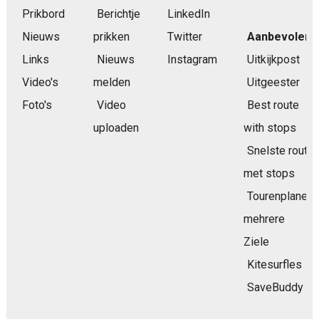
Prikbord
Berichtje
LinkedIn
Nieuws
prikken
Twitter
Aanbevolen
Links
Nieuws
Instagram
Uitkijkpost
Video's
melden
Uitgeester
Foto's
Video
Best route
uploaden
with stops
Snelste route
met stops
Tourenplaner
mehrere
Ziele
Kitesurfles
SaveBuddy