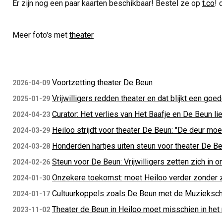
Er zijn nog een paar kaarten beschikbaar! Bestel ze op
t.co
! 
Meer foto's met
theater
Voortzetting theater De Beun
2026-04-09
Vrijwilligers redden theater en dat blijkt een goe
2025-01-29
Curator: Het verlies van Het Baafje en De Beun li
2024-04-23
Heiloo strijdt voor theater De Beun: "De deur moe
2024-03-29
Honderden hartjes uiten steun voor theater De B
2024-03-28
Steun voor De Beun: Vrijwilligers zetten zich in 
2024-02-26
Onzekere toekomst: moet Heiloo verder zonder
2024-01-30
Cultuurkoppels zoals De Beun met de Muzieksc
2024-01-17
Theater de Beun in Heiloo moet misschien in het n
2023-11-02