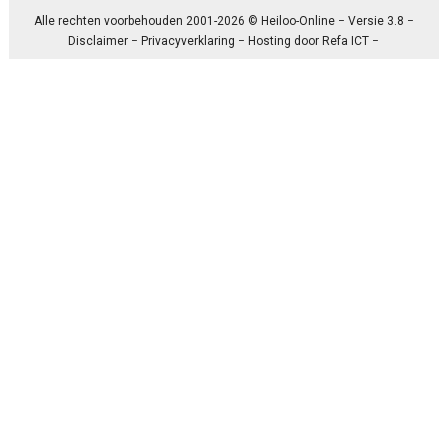
Alle rechten voorbehouden 2001-2026 © Heiloo-Online − Versie 3.8 −
Disclaimer
−
Privacyverklaring
− Hosting door
Refa ICT
−