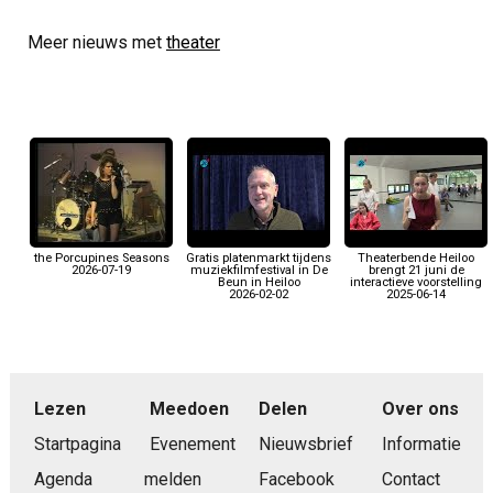
Meer nieuws met
theater
the Porcupines Seasons
Gratis platenmarkt tijdens
Theaterbende Heiloo
2026-07-19
muziekfilmfestival in De
brengt 21 juni de
Beun in Heiloo
interactieve voorstelling
2026-02-02
2025-06-14
Lezen
Meedoen
Delen
Over ons
Startpagina
Evenement
Nieuwsbrief
Informatie
Agenda
melden
Facebook
Contact