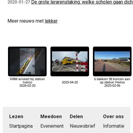
De grote lerarenstaking: welke scholen gaan dic
2020-01-27
Meer nieuws met
lekker
VIRM ariveert bij station
6 bakken Slt komen aan
heiloo
2025-04-20
op station Heiloo
2026-02-20
2025-02-06
Lezen
Meedoen
Delen
Over ons
Startpagina
Evenement
Nieuwsbrief
Informatie