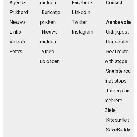
Agenda
melden
Facebook
Contact
Prikbord
Berichtje
LinkedIn
Nieuws
prikken
Twitter
Aanbevolen
Links
Nieuws
Instagram
Uitkijkpost
Video's
melden
Uitgeester
Foto's
Video
Best route
uploaden
with stops
Snelste route
met stops
Tourenplaner
mehrere
Ziele
Kitesurfles
SaveBuddy