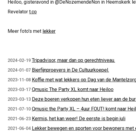
Heiloo, gisteravond in @DeNozemendeNon in Heemskerk lek
Revelator
t.co
Meer foto's met
lekker
Tripadvisor, maar dan op gerechtniveau.
2024-02-19
Bierfijnproevers in De Cultuurkoepel.
2024-01-07
Koffie met wat lekkers op Dag van de Mantelzor
2023-11-08
Qmusic The Party XL komt naar Heiloo
2023-03-17
Deze boeren verkopen hun eten liever aan de bu
2023-03-13
Qmusic the Party XL – 4uur FOUT! komt naar Hei
2021-07-10
Kermis, het kan weer! De eerste is begin juli
2021-06-23
Lekker bewegen en sporten voor bewoners met e
2021-06-04