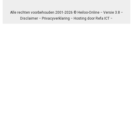
Alle rechten voorbehouden 2001-2026 © Heiloo-Online − Versie 3.8 −
Disclaimer
−
Privacyverklaring
− Hosting door
Refa ICT
−