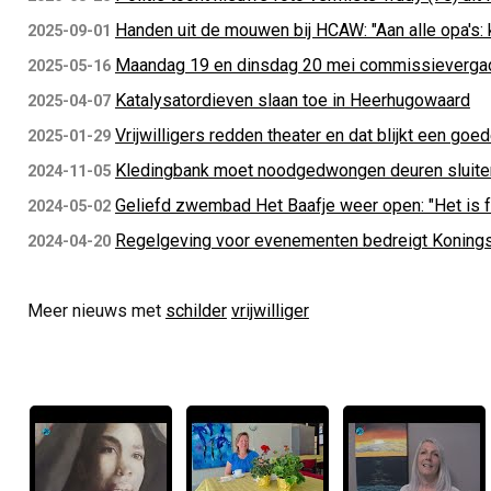
Handen uit de mouwen bij HCAW: "Aan alle opa's:
2025-09-01
Maandag 19 en dinsdag 20 mei commissieverga
2025-05-16
Katalysatordieven slaan toe in Heerhugowaard
2025-04-07
Vrijwilligers redden theater en dat blijkt een goe
2025-01-29
Kledingbank moet noodgedwongen deuren sluite
2024-11-05
Geliefd zwembad Het Baafje weer open: "Het is f
2024-05-02
Regelgeving voor evenementen bedreigt Koning
2024-04-20
Meer nieuws met
schilder
vrijwilliger