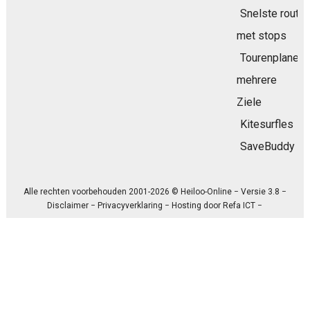
Snelste route
met stops
Tourenplaner
mehrere
Ziele
Kitesurfles
SaveBuddy
Alle rechten voorbehouden 2001-2026 © Heiloo-Online − Versie 3.8 −
Disclaimer
−
Privacyverklaring
− Hosting door
Refa ICT
−