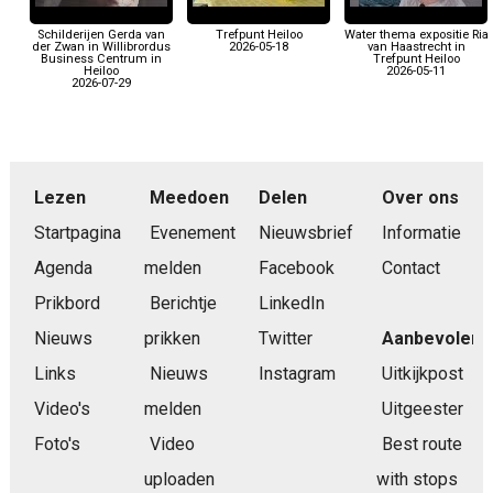
Schilderijen Gerda van
Trefpunt Heiloo
Water thema expositie Ria
der Zwan in Willibrordus
2026-05-18
van Haastrecht in
Business Centrum in
Trefpunt Heiloo
Heiloo
2026-05-11
2026-07-29
Lezen
Meedoen
Delen
Over ons
Startpagina
Evenement
Nieuwsbrief
Informatie
Agenda
melden
Facebook
Contact
Prikbord
Berichtje
LinkedIn
Nieuws
prikken
Twitter
Aanbevolen
Links
Nieuws
Instagram
Uitkijkpost
Video's
melden
Uitgeester
Foto's
Video
Best route
uploaden
with stops