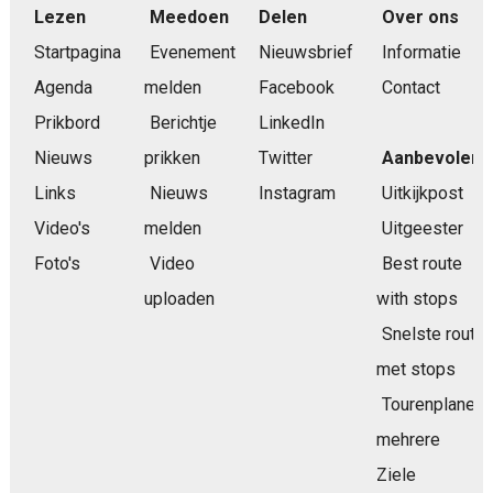
Lezen
Meedoen
Delen
Over ons
Startpagina
Evenement
Nieuwsbrief
Informatie
Agenda
melden
Facebook
Contact
Prikbord
Berichtje
LinkedIn
Nieuws
prikken
Twitter
Aanbevolen
Links
Nieuws
Instagram
Uitkijkpost
Video's
melden
Uitgeester
Foto's
Video
Best route
uploaden
with stops
Snelste route
met stops
Tourenplaner
mehrere
Ziele