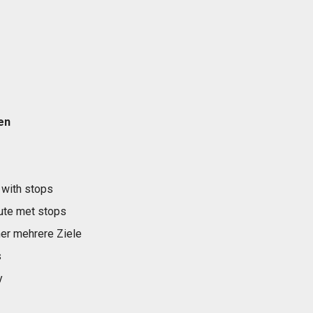
en
 with stops
ute met stops
er mehrere Ziele
s
y