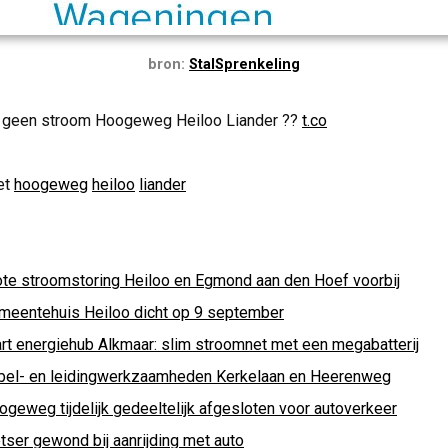
bron:
StalSprenkeling
0 geen stroom Hoogeweg Heiloo Liander ??
t.co
et
hoogeweg
heiloo
liander
ote stroomstoring Heiloo en Egmond aan den Hoef voorbij
meentehuis Heiloo dicht op 9 september
art energiehub Alkmaar: slim stroomnet met een megabatterij
bel- en leidingwerkzaamheden Kerkelaan en Heerenweg
ogeweg tijdelijk gedeeltelijk afgesloten voor autoverkeer
tser gewond bij aanrijding met auto