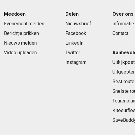
Meedoen
Delen
Over ons
Evenement melden
Nieuwsbrief
Informatie
Berichtje prikken
Facebook
Contact
Nieuws melden
LinkedIn
Video uploaden
Twitter
Aanbevol
Instagram
Uitkijkpost
Uitgeester
Best route
Snelste ro
Tourenplan
Kitesurfle
SaveBudd