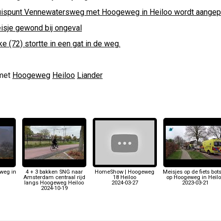
uispunt Vennewatersweg met Hoogeweg in Heiloo wordt aangep
isje gewond bij ongeval
e (72) stortte in een gat in de weg.
met
Hoogeweg
Heiloo
Liander
weg in
4 + 3 bakken SNG naar
HomeShow | Hoogeweg
Meisjes op de fiets bot
Amsterdam centraal rijd
18 Heiloo
op Hoogeweg in Heil
langs Hoogeweg Heiloo
2024-03-27
2023-03-21
2024-10-19