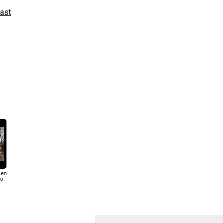
ast
sen
oo