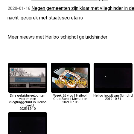
Negen gemeenten zijn klaar met vlieghinder in d
2020-01-16
nacht: gesprek met staatssecretaris
Meer nieuws met
Heiloo
schiphol
geluidshinder
Drie geluidmeetpunten
Week 26 vlog | Heiloo |
Heiloo houdt van Schiphol
voor meten
Club Zand | IJmuiden
2019-10-31
vliegtuiggeluid in Heiloo
2021-07-05
in beeld
2025-12-10