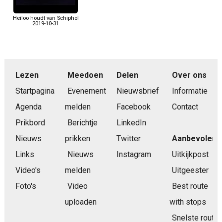
Heiloo houdt van Schiphol
2019-10-31
Lezen
Meedoen
Delen
Over ons
Startpagina
Evenement
Nieuwsbrief
Informatie
Agenda
melden
Facebook
Contact
Prikbord
Berichtje
LinkedIn
Nieuws
prikken
Twitter
Aanbevolen
Links
Nieuws
Instagram
Uitkijkpost
Video's
melden
Uitgeester
Foto's
Video
Best route
uploaden
with stops
Snelste route