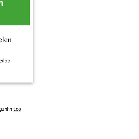
ggznhn
t.co