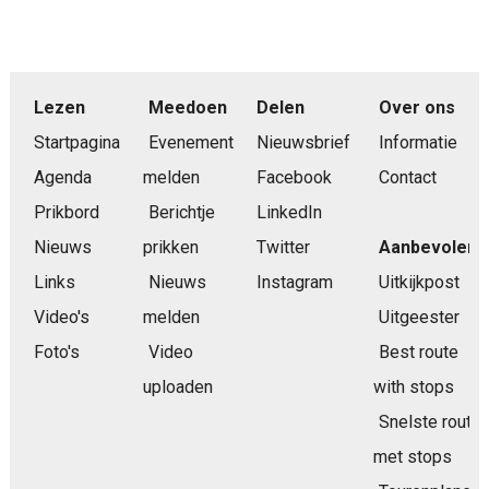
Lezen
Meedoen
Delen
Over ons
Startpagina
Evenement
Nieuwsbrief
Informatie
Agenda
melden
Facebook
Contact
Prikbord
Berichtje
LinkedIn
Nieuws
prikken
Twitter
Aanbevolen
Links
Nieuws
Instagram
Uitkijkpost
Video's
melden
Uitgeester
Foto's
Video
Best route
uploaden
with stops
Snelste route
met stops