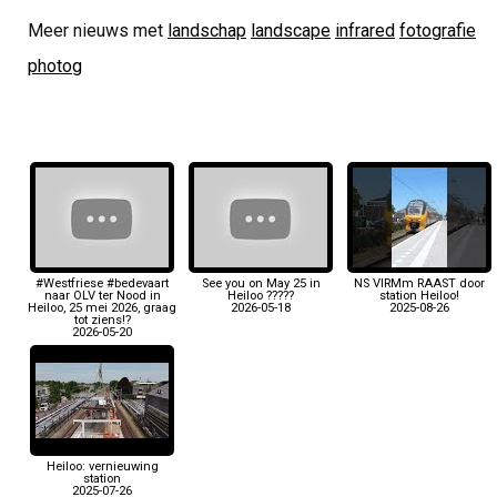
Meer nieuws met
landschap
landscape
infrared
fotografie
photog
#Westfriese #bedevaart
See you on May 25 in
NS VIRMm RAAST door
naar OLV ter Nood in
Heiloo ?????
station Heiloo!
Heiloo, 25 mei 2026, graag
2026-05-18
2025-08-26
tot ziens!?
2026-05-20
Heiloo: vernieuwing
station
2025-07-26