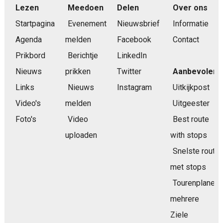
Lezen
Meedoen
Delen
Over ons
Startpagina
Evenement
Nieuwsbrief
Informatie
Agenda
melden
Facebook
Contact
Prikbord
Berichtje
LinkedIn
Nieuws
prikken
Twitter
Aanbevolen
Links
Nieuws
Instagram
Uitkijkpost
Video's
melden
Uitgeester
Foto's
Video
Best route
uploaden
with stops
Snelste route
met stops
Tourenplaner
mehrere
Ziele