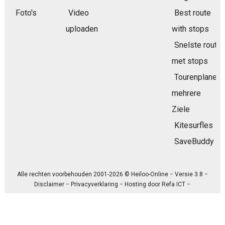
Foto's
Video
Best route
uploaden
with stops
Snelste route
met stops
Tourenplaner
mehrere
Ziele
Kitesurfles
SaveBuddy
Alle rechten voorbehouden 2001-2026 © Heiloo-Online − Versie 3.8 −
Disclaimer
−
Privacyverklaring
− Hosting door
Refa ICT
−