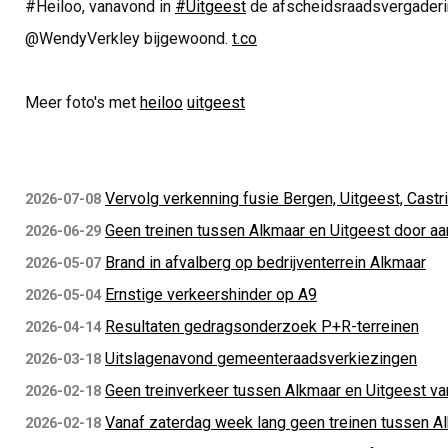
#Heiloo, vanavond in
#Uitgeest
de afscheidsraadsvergaderi
@WendyVerkley bijgewoond.
t.co
Meer foto's met
heiloo
uitgeest
Vervolg verkenning fusie Bergen, Uitgeest, Castr
2026-07-08
Geen treinen tussen Alkmaar en Uitgeest door aan
2026-06-29
Brand in afvalberg op bedrijventerrein Alkmaar
2026-05-07
Ernstige verkeershinder op A9
2026-05-04
Resultaten gedragsonderzoek P+R-terreinen
2026-04-14
Uitslagenavond gemeenteraadsverkiezingen
2026-03-18
Geen treinverkeer tussen Alkmaar en Uitgeest va
2026-02-18
Vanaf zaterdag week lang geen treinen tussen A
2026-02-18