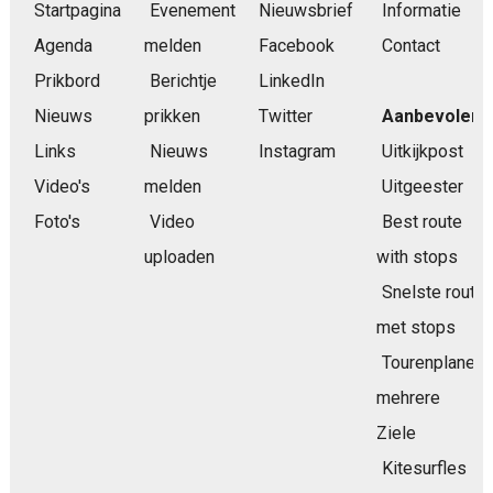
Startpagina
Evenement
Nieuwsbrief
Informatie
Agenda
melden
Facebook
Contact
Prikbord
Berichtje
LinkedIn
Nieuws
prikken
Twitter
Aanbevolen
Links
Nieuws
Instagram
Uitkijkpost
Video's
melden
Uitgeester
Foto's
Video
Best route
uploaden
with stops
Snelste route
met stops
Tourenplaner
mehrere
Ziele
Kitesurfles