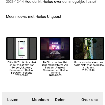
Hoe denkt Heiloo over een mogelijke fusie?
2025-12-14
Meer nieuws met
Heiloo
Uitgeest
Dit is BYOU Online - het
BYOU is nu live! Het
Prima volta faccio su ro-
jongerenplatform van
jongerenplatform van
scale Netherlands heiloo
Bergen, Uitgeest,
Bergen, Uitgeest,
a uitgeest
Catricum en Heiloo -
Castricum en Heiloo
2026-06-06
BYOUOnl #shorts
#shorts
2026-08-06
2026-08-05
Lezen
Meedoen
Delen
Over ons