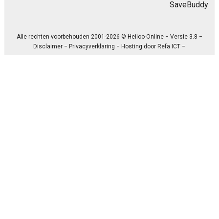
SaveBuddy
Alle rechten voorbehouden 2001-2026 © Heiloo-Online − Versie 3.8 −
Disclaimer
−
Privacyverklaring
− Hosting door
Refa ICT
−