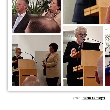
bron:
hans romeyn