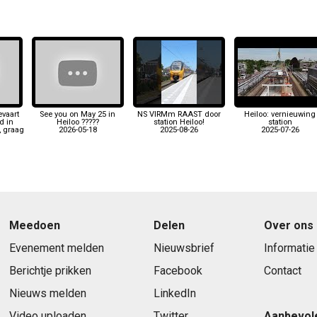
vaart
See you on May 25 in
NS VIRMm RAAST door
Heiloo: vernieuwing
d in
Heiloo ?????
station Heiloo!
station
, graag
2026-05-18
2025-08-26
2025-07-26
Meedoen
Delen
Over ons
Evenement melden
Nieuwsbrief
Informatie
Berichtje prikken
Facebook
Contact
Nieuws melden
LinkedIn
Video uploaden
Twitter
Aanbevol