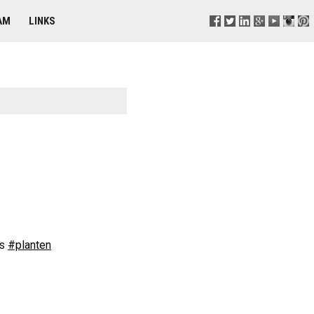
AM
LINKS
ts
#planten