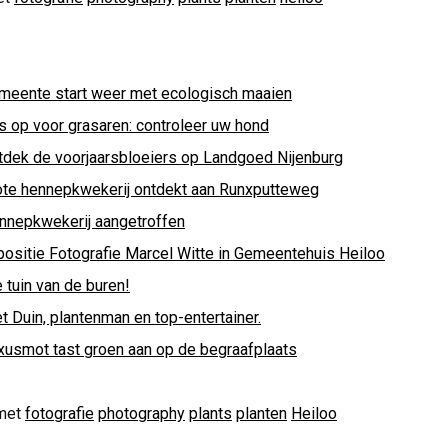
meente start weer met ecologisch maaien
s op voor grasaren: controleer uw hond
tdek de voorjaarsbloeiers op Landgoed Nijenburg
ote hennepkwekerij ontdekt aan Runxputteweg
nnepkwekerij aangetroffen
positie Fotografie Marcel Witte in Gemeentehuis Heiloo
 tuin van de buren!
t Duin, plantenman en top-entertainer.
xusmot tast groen aan op de begraafplaats
met
fotografie
photography
plants
planten
Heiloo