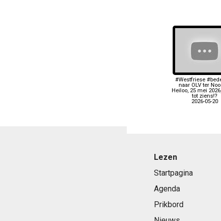
#Westfriese #bede
naar OLV ter Noo
Heiloo, 25 mei 2026
tot ziens!?
2026-05-20
Lezen
Startpagina
Agenda
Prikbord
Nieuws