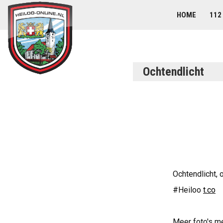
HOME
112
Ochtendlicht
Ochtendlicht,
#Heiloo
t.co
Meer foto's m