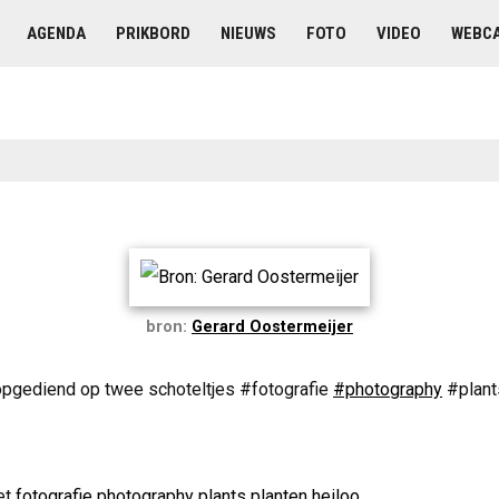
AGENDA
PRIKBORD
NIEUWS
FOTO
VIDEO
WEBC
bron:
Gerard Oostermeijer
 opgediend op twee schoteltjes #fotografie
#photography
#plan
et
fotografie
photography
plants
planten
heiloo