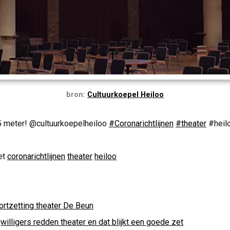
bron:
Cultuurkoepel Heiloo
 meter! @cultuurkoepelheiloo
#Coronarichtlijnen
#theater
#heil
et
coronarichtlijnen
theater
heiloo
ortzetting theater De Beun
jwilligers redden theater en dat blijkt een goede zet