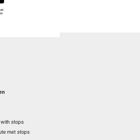
ei
oo
en
 with stops
ute met stops