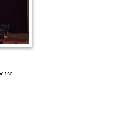
oo
t.co