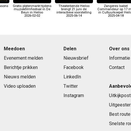
easons
Gratis platenmarkt tijdens
Theaterbende Heiloo
Zangeres Isabel
muziekfilmfestival in De
brengt 21 juni de
Commandeur op 17 m
Beun in Heiloo
interactieve voorstelling
in Cultuurkoepel Heil
2026-02-02
2025-06-14
2025-04-18
Meedoen
Delen
Over ons
Evenement melden
Nieuwsbrief
Informatie
Berichtje prikken
Facebook
Contact
Nieuws melden
LinkedIn
Video uploaden
Twitter
Aanbevol
Instagram
Uitkijkpost
Uitgeester
Best route
Snelste ro