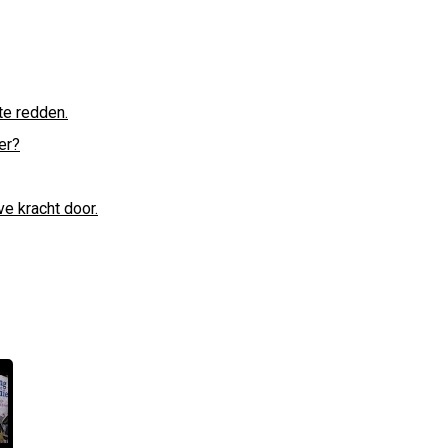
te redden.
er?
e kracht door.