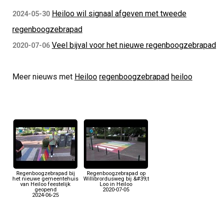
Heiloo wil signaal afgeven met tweede
2024-05-30
regenboogzebrapad
Veel bijval voor het nieuwe regenboogzebrapad
2020-07-06
Meer nieuws met
Heiloo
regenboogzebrapad
heiloo
Regenboogzebrapad bij
Regenboogzebrapad op
het nieuwe gemeentehuis
Willibrordusweg bij &#39;t
van Heiloo feestelijk
Loo in Heiloo
geopend
2020-07-05
2024-06-25