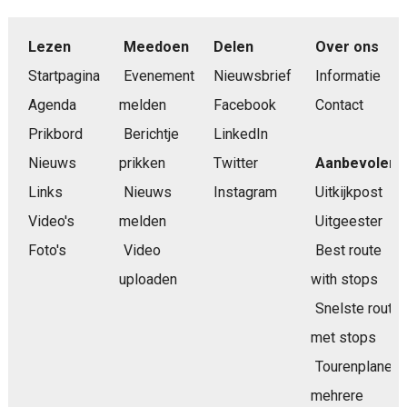
Lezen
Meedoen
Delen
Over ons
Startpagina
Evenement
Nieuwsbrief
Informatie
Agenda
melden
Facebook
Contact
Prikbord
Berichtje
LinkedIn
Nieuws
prikken
Twitter
Aanbevolen
Links
Nieuws
Instagram
Uitkijkpost
Video's
melden
Uitgeester
Foto's
Video
Best route
uploaden
with stops
Snelste route
met stops
Tourenplaner
mehrere