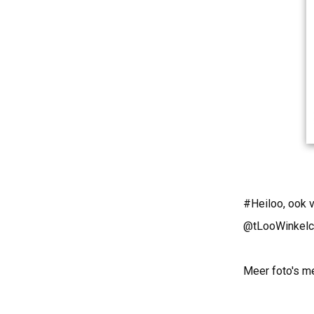
#Heiloo, ook v
@tLooWinkelc
Meer foto's m