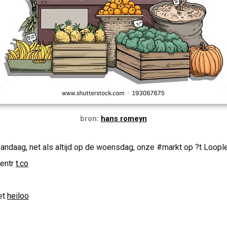
bron:
hans romeyn
andaag, net als altijd op de woensdag, onze #markt op ?t Loopl
entr
t.co
et
heiloo