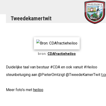
Tweedekamertwit
bron:
CDAfractieheiloo
Duidelijke taal van bestuur #CDA en ook vanuit #Heiloo
steunbetuiging aan @PieterOmtzigt @TweedeKamerTwit
t.c
Meer foto's met
heiloo