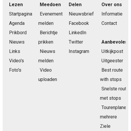
Lezen
Meedoen
Delen
Over ons
Startpagina
Evenement
Nieuwsbrief
Informatie
Agenda
melden
Facebook
Contact
Prikbord
Berichtje
LinkedIn
Nieuws
prikken
Twitter
Aanbevolen
Links
Nieuws
Instagram
Uitkijkpost
Video's
melden
Uitgeester
Foto's
Video
Best route
uploaden
with stops
Snelste route
met stops
Tourenplaner
mehrere
Ziele