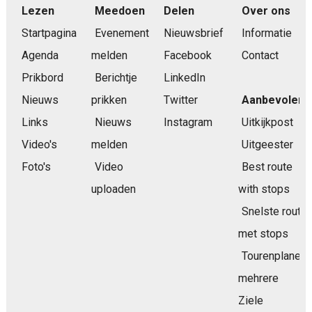
Lezen
Meedoen
Delen
Over ons
Startpagina
Evenement
Nieuwsbrief
Informatie
Agenda
melden
Facebook
Contact
Prikbord
Berichtje
LinkedIn
Nieuws
prikken
Twitter
Aanbevolen
Links
Nieuws
Instagram
Uitkijkpost
Video's
melden
Uitgeester
Foto's
Video
Best route
uploaden
with stops
Snelste route
met stops
Tourenplaner
mehrere
Ziele