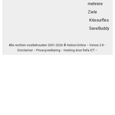
mehrere
Ziele
Kitesurfles
SaveBuddy
Alle rechten voorbehouden 2001-2026 © Heiloo-Online − Versie 3.8 −
Disclaimer
−
Privacyverklaring
− Hosting door
Refa ICT
−