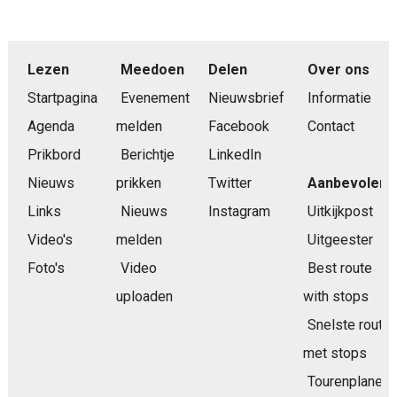
Lezen
Meedoen
Delen
Over ons
Startpagina
Evenement
Nieuwsbrief
Informatie
Agenda
melden
Facebook
Contact
Prikbord
Berichtje
LinkedIn
Nieuws
prikken
Twitter
Aanbevolen
Links
Nieuws
Instagram
Uitkijkpost
Video's
melden
Uitgeester
Foto's
Video
Best route
uploaden
with stops
Snelste route
met stops
Tourenplaner