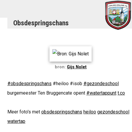
Obsdespringschans
bron:
Gijs Nolet
#obsdespringschans
#heiloo #isob
#gezondeschool
burgemeester Ten Bruggencate opent
#watertappunt
t.co
Meer foto's met
obsdespringschans
heiloo
gezondeschool
watertap