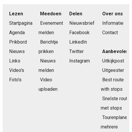
Lezen
Meedoen
Delen
Over ons
Startpagina
Evenement
Nieuwsbrief
Informatie
Agenda
melden
Facebook
Contact
Prikbord
Berichtje
LinkedIn
Nieuws
prikken
Twitter
Aanbevolen
Links
Nieuws
Instagram
Uitkijkpost
Video's
melden
Uitgeester
Foto's
Video
Best route
uploaden
with stops
Snelste route
met stops
Tourenplaner
mehrere