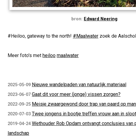
bron:
Edward Neering
#Heiloo, gateway to the north!
#Maalwater
zoek de Aalscho
Meer foto's met
heiloo
maalwater
Nieuwe wandelpaden van natuurlijk materiaal
2025-05-09
Gaat dit voor meer (jonge) vissen zorgen?
2023-06-07
Meisje zwaargewond door trap van paard op ma
2022-09-25
Twee jongens in bootje treffen vrouw aan in sloo
2020-07-03
Wethouder Rob Opdam ontvangt conclusies van p
2019-04-24
landschap