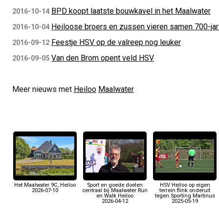
BPD koopt laatste bouwkavel in het Maalwater
2016-10-14
Heiloose broers en zussen vieren samen 700-jari
2016-10-04
Feestje HSV op de valreep nog leuker
2016-09-12
Van den Brom opent veld HSV
2016-09-05
Meer nieuws met
Heiloo
Maalwater
Het Maalwater 9C, Heiloo
Sport en goede doelen
HSV Heiloo op eigen
2026-07-10
centraal bij Maalwater Run
terrein flink onderuit
en Walk Heiloo
tegen Sporting Martinus
2026-04-12
2025-05-19