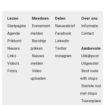
Lezen
Meedoen
Delen
Over ons
Startpagina
Evenement
Nieuwsbrief
Informatie
Agenda
melden
Facebook
Contact
Prikbord
Berichtje
LinkedIn
Nieuws
prikken
Twitter
Aanbevolen
Links
Nieuws
Instagram
Uitkijkpost
Video's
melden
Uitgeester
Foto's
Video
Best route
uploaden
with stops
Snelste route
met stops
Tourenplaner