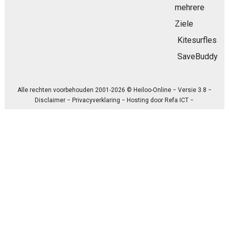
mehrere
Ziele
Kitesurfles
SaveBuddy
Alle rechten voorbehouden 2001-2026 © Heiloo-Online − Versie 3.8 −
Disclaimer
−
Privacyverklaring
− Hosting door
Refa ICT
−