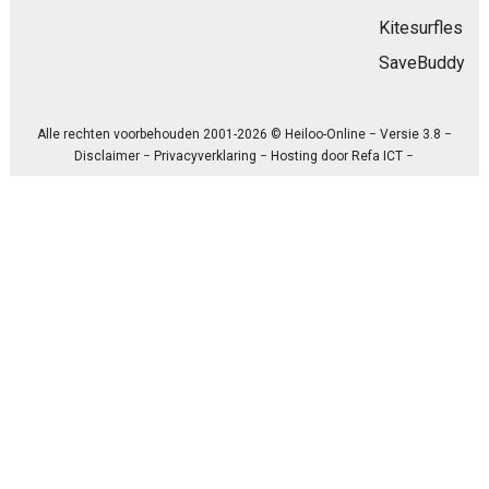
Kitesurfles
SaveBuddy
Alle rechten voorbehouden 2001-2026 © Heiloo-Online − Versie 3.8 −
Disclaimer
−
Privacyverklaring
− Hosting door
Refa ICT
−