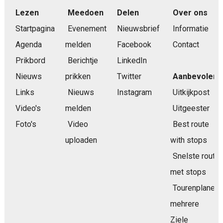
Lezen
Meedoen
Delen
Over ons
Startpagina
Evenement
Nieuwsbrief
Informatie
Agenda
melden
Facebook
Contact
Prikbord
Berichtje
LinkedIn
Nieuws
prikken
Twitter
Aanbevolen
Links
Nieuws
Instagram
Uitkijkpost
Video's
melden
Uitgeester
Foto's
Video
Best route
uploaden
with stops
Snelste route
met stops
Tourenplaner
mehrere
Ziele