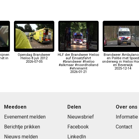
nijnen
Opendag Brandweer
HLF der Brandweer Heiloo
Brandweer Ambulanc
et in
Heiloo 8 juli 2012
auf Einsatzfahrt
en Politie met Spoed
2026-07-05
#brandweer #heiloo
onderweg in Heiloo Ho
#alkmaar #noordholland
en Beverwijk
#ehrenamt
2025-12-14
2026-01-21
Meedoen
Delen
Over ons
Evenement melden
Nieuwsbrief
Informatie
Berichtje prikken
Facebook
Contact
Nieuws melden
LinkedIn