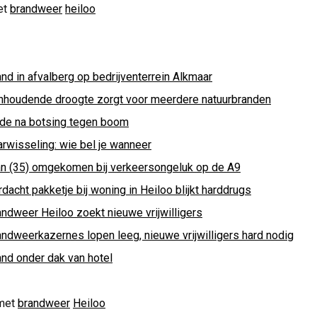
et
brandweer
heiloo
nd in afvalberg op bedrijventerrein Alkmaar
nhoudende droogte zorgt voor meerdere natuurbranden
de na botsing tegen boom
arwisseling: wie bel je wanneer
n (35) omgekomen bij verkeersongeluk op de A9
dacht pakketje bij woning in Heiloo blijkt harddrugs
andweer Heiloo zoekt nieuwe vrijwilligers
andweerkazernes lopen leeg, nieuwe vrijwilligers hard nodig
and onder dak van hotel
met
brandweer
Heiloo