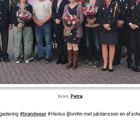
bron:
Petra
rgadering
#brandweer
#Heiloo @vrnhn met jubilarissen en afsch