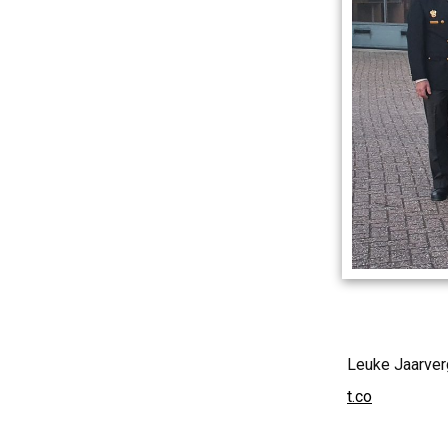
Leuke Jaarve
t.co