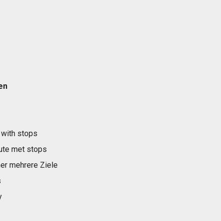
en
 with stops
ute met stops
er mehrere Ziele
s
y