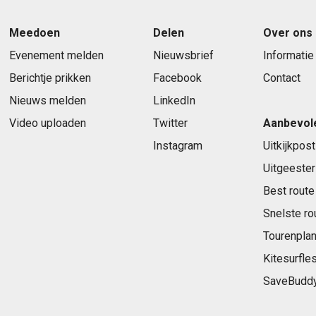
Meedoen
Delen
Over ons
Evenement melden
Nieuwsbrief
Informatie
Berichtje prikken
Facebook
Contact
Nieuws melden
LinkedIn
Video uploaden
Twitter
Aanbevol
Instagram
Uitkijkpost
Uitgeester
Best route
Snelste ro
Tourenplan
Kitesurfle
SaveBudd