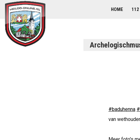
HOME
112
Archelogischm
#baduhenna
#
van wethoude
Meer foto's m