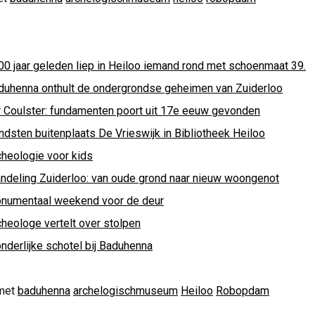
00 jaar geleden liep in Heiloo iemand rond met schoenmaat 39.
duhenna onthult de ondergrondse geheimen van Zuiderloo
r Coulster: fundamenten poort uit 17e eeuw gevonden
ndsten buitenplaats De Vrieswijk in Bibliotheek Heiloo
cheologie voor kids
ndeling Zuiderloo: van oude grond naar nieuw woongenot
numentaal weekend voor de deur
cheologe vertelt over stolpen
nderlijke schotel bij Baduhenna
met
baduhenna
archelogischmuseum
Heiloo
Robopdam