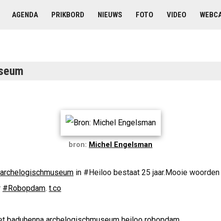
AGENDA
PRIKBORD
NIEUWS
FOTO
VIDEO
WEBC
useum
bron:
Michel Engelsman
archelogischmuseum
in #Heiloo bestaat 25 jaar.Mooie woorden e
r
#Robopdam
.
t.co
et
baduhenna
archelogischmuseum
heiloo
robopdam