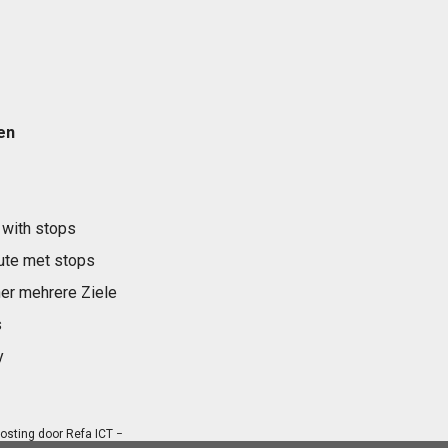
en
 with stops
ute met stops
er mehrere Ziele
s
y
osting door
Refa ICT
−