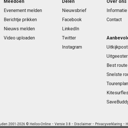
Meedoen
Delen
Over ons
Evenement melden
Nieuwsbrief
Informatie
Berichtje prikken
Facebook
Contact
Nieuws melden
LinkedIn
Video uploaden
Twitter
Aanbevol
Instagram
Uitkijkpost
Uitgeester
Best route
Snelste ro
Tourenplan
Kitesurfle
SaveBudd
uden 2001-2026 © Heiloo-Online − Versie 3.8 −
Disclaimer
−
Privacyverklaring
− H