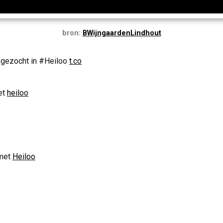
bron:
BWijngaardenLindhout
 gezocht in #Heiloo
t.co
et
heiloo
met
Heiloo