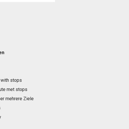
en
 with stops
ute met stops
er mehrere Ziele
s
y