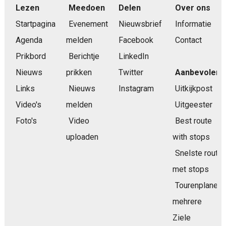
Lezen
Meedoen
Delen
Over ons
Startpagina
Evenement
Nieuwsbrief
Informatie
Agenda
melden
Facebook
Contact
Prikbord
Berichtje
LinkedIn
Nieuws
prikken
Twitter
Aanbevolen
Links
Nieuws
Instagram
Uitkijkpost
Video's
melden
Uitgeester
Foto's
Video
Best route
uploaden
with stops
Snelste route
met stops
Tourenplaner
mehrere
Ziele