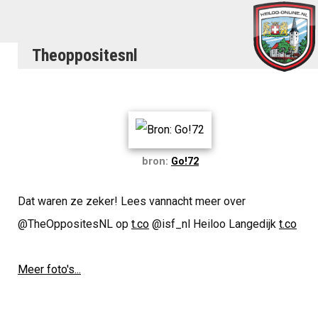
Theoppositesnl
bron:
Go!72
Dat waren ze zeker! Lees vannacht meer over
@TheOppositesNL op
t.co
@isf_nl Heiloo Langedijk
t.co
Meer foto's...