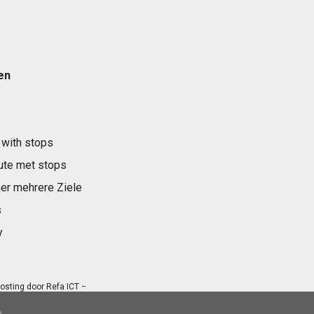
en
 with stops
ute met stops
er mehrere Ziele
s
y
osting door
Refa ICT
−
.