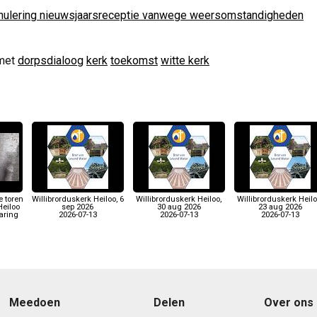
nulering nieuwsjaarsreceptie vanwege weersomstandigheden
met
dorpsdialoog
kerk
toekomst
witte kerk
e toren
Willibrorduskerk Heiloo, 6
Willibrorduskerk Heiloo,
Willibrorduskerk Heilo
Heiloo
sep 2026
30 aug 2026
23 aug 2026
aring
2026-07-13
2026-07-13
2026-07-13
Meedoen
Delen
Over ons