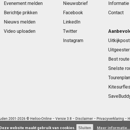
Evenement melden
Nieuwsbrief
Informatie
Berichtje prikken
Facebook
Contact
Nieuws melden
LinkedIn
Video uploaden
Twitter
Aanbevol
Instagram
Uitkijkpost
Uitgeester
Best route
Snelste ro
Tourenplan
Kitesurfle
SaveBudd
uden 2001-2026 © Heiloo-Online − Versie 3.8 −
Disclaimer
−
Privacyverklaring
− H
Deze website maakt gebruik van cookies.
Meer informatie..