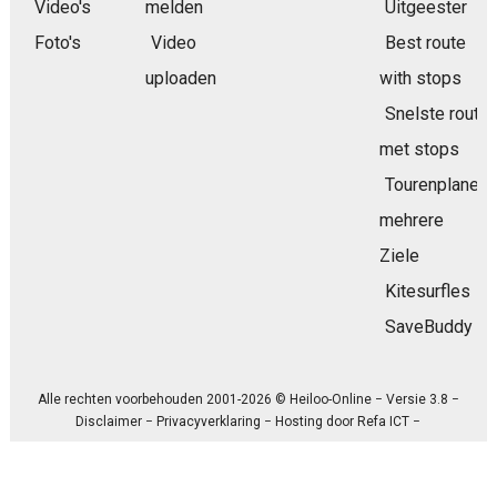
Video's
melden
Uitgeester
Foto's
Video
Best route
uploaden
with stops
Snelste route
met stops
Tourenplaner
mehrere
Ziele
Kitesurfles
SaveBuddy
Alle rechten voorbehouden 2001-2026 © Heiloo-Online − Versie 3.8 −
Disclaimer
−
Privacyverklaring
− Hosting door
Refa ICT
−