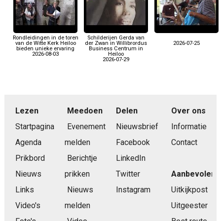
Rondleidingen in de toren
Schilderijen Gerda van
van de Witte Kerk Heiloo
der Zwan in Willibrordus
2026-07-25
bieden unieke ervaring
Business Centrum in
2026-08-03
Heiloo
2026-07-29
Lezen
Meedoen
Delen
Over ons
Startpagina
Evenement
Nieuwsbrief
Informatie
Agenda
melden
Facebook
Contact
Prikbord
Berichtje
LinkedIn
Nieuws
prikken
Twitter
Aanbevolen
Links
Nieuws
Instagram
Uitkijkpost
Video's
melden
Uitgeester