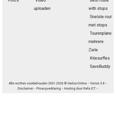
Foto's
Video
Best route
uploaden
with stops
Snelste route
met stops
Tourenplaner
mehrere
Ziele
Kitesurfles
SaveBuddy
Alle rechten voorbehouden 2001-2026 © Heiloo-Online − Versie 3.8 −
Disclaimer
−
Privacyverklaring
− Hosting door
Refa ICT
−