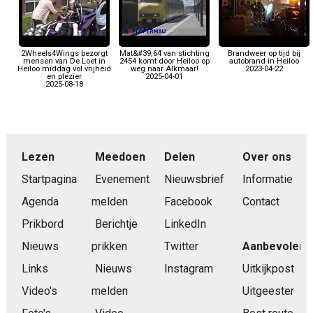
2Wheels4Wings bezorgt
Mat&#39;64 van stichting
Brandweer op tijd bij
mensen van De Loet in
2454 komt door Heiloo op
autobrand in Heiloo
Heiloo middag vol vrijheid
weg naar Alkmaar!
2023-04-22
en plezier
2025-04-01
2025-08-18
Lezen
Meedoen
Delen
Over ons
Startpagina
Evenement
Nieuwsbrief
Informatie
Agenda
melden
Facebook
Contact
Prikbord
Berichtje
LinkedIn
Nieuws
prikken
Twitter
Aanbevolen
Links
Nieuws
Instagram
Uitkijkpost
Video's
melden
Uitgeester