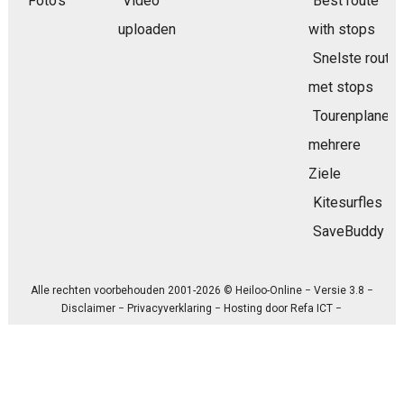
Foto's
Video
Best route
uploaden
with stops
Snelste route
met stops
Tourenplaner
mehrere
Ziele
Kitesurfles
SaveBuddy
Alle rechten voorbehouden 2001-2026 © Heiloo-Online − Versie 3.8 −
Disclaimer
−
Privacyverklaring
− Hosting door
Refa ICT
−