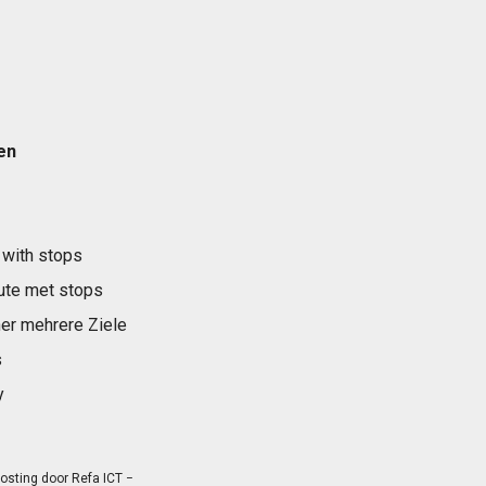
en
 with stops
ute met stops
er mehrere Ziele
s
y
osting door
Refa ICT
−