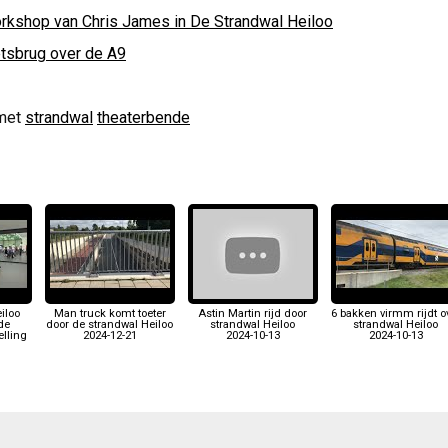
rkshop van Chris James in De Strandwal Heiloo
etsbrug over de A9
met
strandwal
theaterbende
iloo
Man truck komt toeter
Astin Martin rijd door
6 bakken virmm rijdt o
de
door de strandwal Heiloo
strandwal Heiloo
strandwal Heiloo
elling
2024-12-21
2024-10-13
2024-10-13