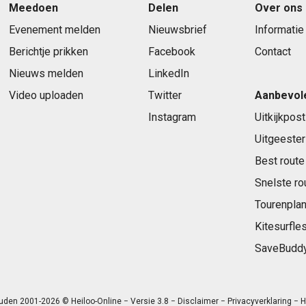
Meedoen
Delen
Over ons
Evenement melden
Nieuwsbrief
Informatie
Berichtje prikken
Facebook
Contact
Nieuws melden
LinkedIn
Video uploaden
Twitter
Aanbevol
Instagram
Uitkijkpost
Uitgeester
Best route
Snelste ro
Tourenplan
Kitesurfle
SaveBudd
uden 2001-2026 © Heiloo-Online − Versie 3.8 −
Disclaimer
−
Privacyverklaring
− H