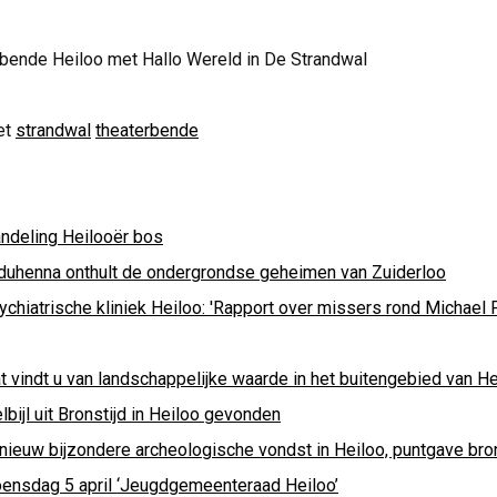
rbende Heiloo met Hallo Wereld in De Strandwal
et
strandwal
theaterbende
ndeling Heilooër bos
duhenna onthult de ondergrondse geheimen van Zuiderloo
chiatrische kliniek Heiloo: 'Rapport over missers rond Michael P
t vindt u van landschappelijke waarde in het buitengebied van H
lbijl uit Bronstijd in Heiloo gevonden
nieuw bijzondere archeologische vondst in Heiloo, puntgave bron
ensdag 5 april ‘Jeugdgemeenteraad Heiloo’