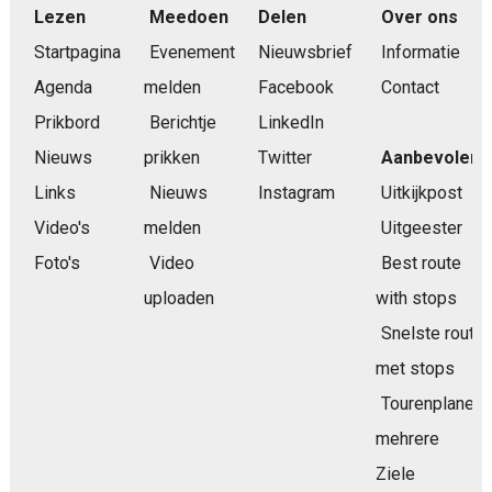
Lezen
Meedoen
Delen
Over ons
Startpagina
Evenement
Nieuwsbrief
Informatie
Agenda
melden
Facebook
Contact
Prikbord
Berichtje
LinkedIn
Nieuws
prikken
Twitter
Aanbevolen
Links
Nieuws
Instagram
Uitkijkpost
Video's
melden
Uitgeester
Foto's
Video
Best route
uploaden
with stops
Snelste route
met stops
Tourenplaner
mehrere
Ziele