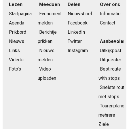
Lezen
Meedoen
Delen
Over ons
Startpagina
Evenement
Nieuwsbrief
Informatie
Agenda
melden
Facebook
Contact
Prikbord
Berichtje
LinkedIn
Nieuws
prikken
Twitter
Aanbevolen
Links
Nieuws
Instagram
Uitkijkpost
Video's
melden
Uitgeester
Foto's
Video
Best route
uploaden
with stops
Snelste route
met stops
Tourenplaner
mehrere
Ziele