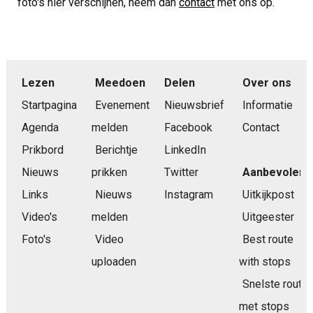
foto's hier verschijnen, neem dan
contact
met ons op.
Lezen
Meedoen
Delen
Over ons
Startpagina
Evenement
Nieuwsbrief
Informatie
Agenda
melden
Facebook
Contact
Prikbord
Berichtje
LinkedIn
Nieuws
prikken
Twitter
Aanbevolen
Links
Nieuws
Instagram
Uitkijkpost
Video's
melden
Uitgeester
Foto's
Video
Best route
uploaden
with stops
Snelste route
met stops