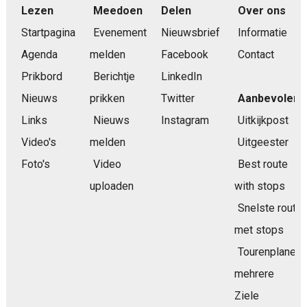
Lezen
Meedoen
Delen
Over ons
Startpagina
Evenement
Nieuwsbrief
Informatie
Agenda
melden
Facebook
Contact
Prikbord
Berichtje
LinkedIn
Nieuws
prikken
Twitter
Aanbevolen
Links
Nieuws
Instagram
Uitkijkpost
Video's
melden
Uitgeester
Foto's
Video
Best route
uploaden
with stops
Snelste route
met stops
Tourenplaner
mehrere
Ziele