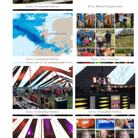
bron: Oranjebal Heiloo
bron: Michel Engelsman
bron: Oranjebal Heiloo
bron: hans romeyn
bron: Oranjebal Heiloo
bron: Oranjebal Heiloo