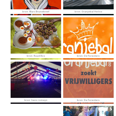
bron: Marc Brunekreef
bron: Oranjebal Heiloo
bron: Ruud Bos
bron: De Foresters
bron: hans romeyn
bron: De Foresters