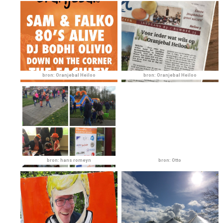
bron: Oranjebal Heiloo
bron: Oranjebal Heiloo
bron: hans romeyn
bron: Otto