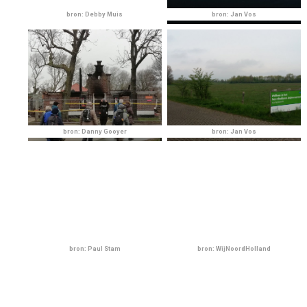
bron: Debby Muis
bron: Jan Vos
bron: Danny Gooyer
bron: Jan Vos
bron: Paul Stam
bron: WijNoordHolland