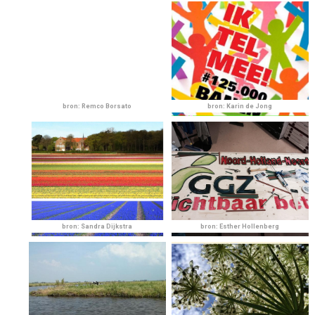
bron: Remco Borsato
bron: Karin de Jong
bron: Sandra Dijkstra
bron: Esther Hollenberg