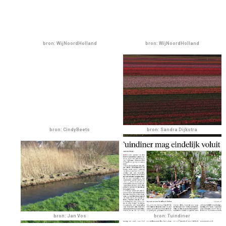
bron: WijNoordHolland
bron: WijNoordHolland
bron: CindyBeets
bron: Sandra Dijkstra
bron: Jan Vos
bron: Tuindiner