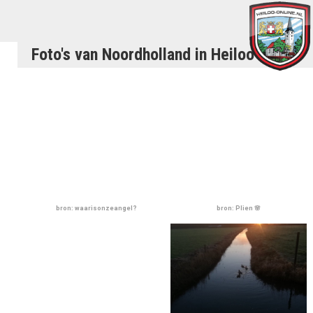
Foto's van Noordholland in Heiloo
bron: waarisonzeangel?
bron: Plien 🌸