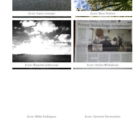
bron: hans romeyn
bron: Mooi Heiloo
bron: Maarten Admiraal
bron: Helen Wildeboer
bron: Mike Oudejans
bron: Carmen Vermeulen