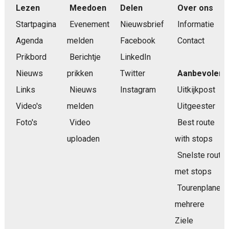
Lezen
Meedoen
Delen
Over ons
Startpagina
Evenement
Nieuwsbrief
Informatie
Agenda
melden
Facebook
Contact
Prikbord
Berichtje
LinkedIn
Nieuws
prikken
Twitter
Aanbevolen
Links
Nieuws
Instagram
Uitkijkpost
Video's
melden
Uitgeester
Foto's
Video
Best route
uploaden
with stops
Snelste route
met stops
Tourenplaner
mehrere
Ziele