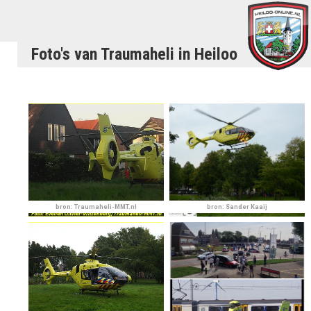
Foto's van Traumaheli in Heiloo
bron: Traumaheli-MMT.nl
bron: Sander Kaaij