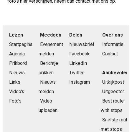
foto's hier verschijnen, neem dan
contact
met ons op.
Lezen
Meedoen
Delen
Over ons
Startpagina
Evenement
Nieuwsbrief
Informatie
Agenda
melden
Facebook
Contact
Prikbord
Berichtje
LinkedIn
Nieuws
prikken
Twitter
Aanbevolen
Links
Nieuws
Instagram
Uitkijkpost
Video's
melden
Uitgeester
Foto's
Video
Best route
uploaden
with stops
Snelste route
met stops