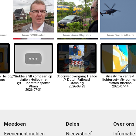
lsman
bron: VVDHeiloo
bron: Anne Klijnstra
bron: Victor Alberts
/Heiloo//SLT
Dubbele Slt komt aan op
Spoorwegovergang Heiloo
#ns #virm vertrekt
Lens
station Heiloo met
// Dutch Railroad
lichtgroet+ #tyfoon v
@Guusdetreinspotter
Crossing
station #heiloo
#train
2026-07-23
2026-07-14
2026-07-31
Meedoen
Delen
Over ons
Evenement melden
Nieuwsbrief
Informatie