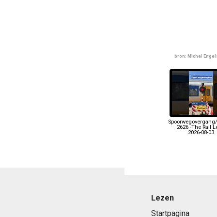
bron: Michel Enge
Spoorwegovergang/
2626 -The Rail 
2026-08-03
Lezen
Startpagina