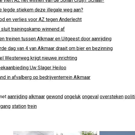
e viert AZ het winnen van de Johan Cruijff Schaal?
e legde stiekem deze illegale weg aan?
od en verlies voor AZ tegen Anderlecht
 sluit trainingskamp winnend af
en treinen tussen Alkmaar en Uitgeest door aanrijding
rde dag van 4 van Alkmaar draait om bier en bezinning
el Westerweg krijgt nieuwe inrichting
ekaanbieding Uw Slager Heiloo
nd in afvalberg op bedrijventerrein Alkmaar
met
aanrijding
alkmaar
gewond
ongeluk
ongeval
oversteken
polit
rgang
station
trein