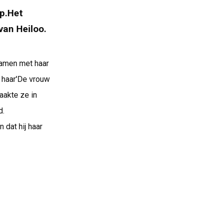
rp.Het
van Heiloo.
samen met haar
p haar'De vrouw
aakte ze in
d.
dat hij haar