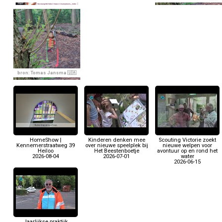
bron: Tomas Jansma 🇺🇦
HomeShow |
Kinderen denken mee
Scouting Victorie zoekt
Kennemerstraatweg 39
over nieuwe speelplek bij
nieuwe welpen voor
Heiloo
Het Beestenboetje
avontuur op en rond het
2026-08-04
2026-07-01
water
2026-06-15
Jaarlijkse praktijk