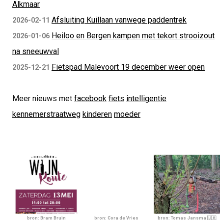
Alkmaar
Afsluiting Kuillaan vanwege paddentrek
2026-02-11
Heiloo en Bergen kampen met tekort strooizout
2026-01-06
na sneeuwval
Fietspad Malevoort 19 december weer open
2025-12-21
Meer nieuws met
facebook
fiets
intelligentie
kennemerstraatweg
kinderen
moeder
bron: Bram Bruin
bron: Cora de Vries
bron: Tomas Jansma 🇺🇦