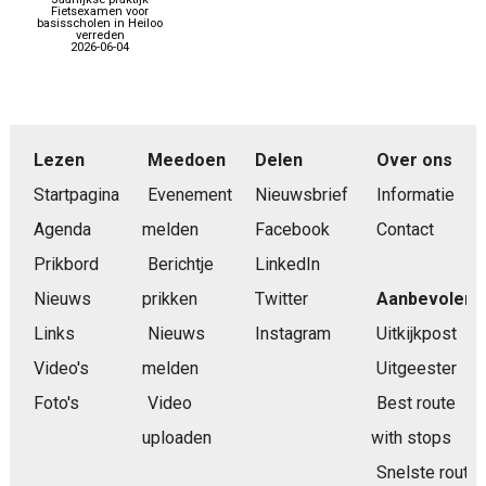
Fietsexamen voor
basisscholen in Heiloo
verreden
2026-06-04
Lezen
Meedoen
Delen
Over ons
Startpagina
Evenement
Nieuwsbrief
Informatie
Agenda
melden
Facebook
Contact
Prikbord
Berichtje
LinkedIn
Nieuws
prikken
Twitter
Aanbevolen
Links
Nieuws
Instagram
Uitkijkpost
Video's
melden
Uitgeester
Foto's
Video
Best route
uploaden
with stops
Snelste route