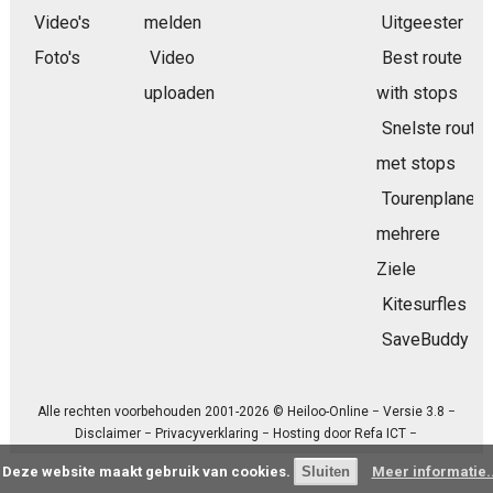
Video's
melden
Uitgeester
Foto's
Video
Best route
uploaden
with stops
Snelste route
met stops
Tourenplaner
mehrere
Ziele
Kitesurfles
SaveBuddy
Alle rechten voorbehouden 2001-2026 © Heiloo-Online − Versie 3.8 −
Disclaimer
−
Privacyverklaring
− Hosting door
Refa ICT
−
Deze website maakt gebruik van cookies.
Meer informatie..