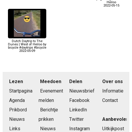
Heiloo
2022-05-15
Dutch Daytrip to The
Dunes | West of Heiloo by
bicycle #daytrips #bicycle
2022-05-09
Lezen
Meedoen
Delen
Over ons
Startpagina
Evenement
Nieuwsbrief
Informatie
Agenda
melden
Facebook
Contact
Prikbord
Berichtje
LinkedIn
Nieuws
prikken
Twitter
Aanbevolen
Links
Nieuws
Instagram
Uitkijkpost