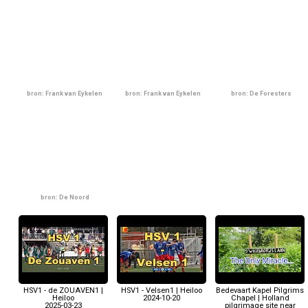
bron: Frank van Eykelen
bron: Frank van Eykelen
bron: De Foresters
bron: De Noord
HSV1 - de ZOUAVEN1 |
HSV1 - Velsen1 | Heiloo
Bedevaart Kapel Pilgrims
Heiloo
2024-10-20
Chapel | Holland
2025-03-23
pilgrimage site near