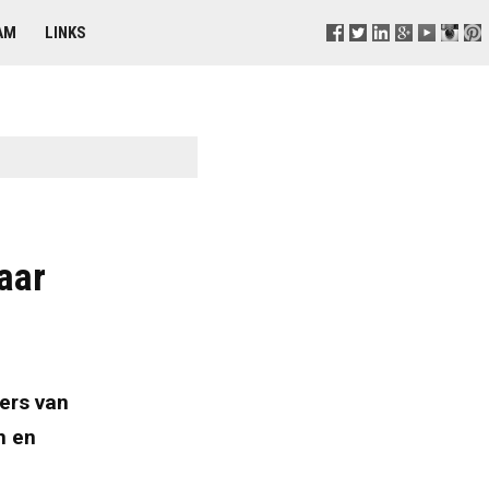
AM
LINKS
aar
ers van
n en