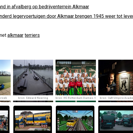
nd in afvalberg op bedrijventerrein Alkmaar
nderd legervoertuigen door Alkmaar brengen 1945 weer tot leve
met
alkmaar
terriers
broek
bron: Edward Neering
bron: HC Rotterdam Dames-1
bron: CvB Umpire Acad