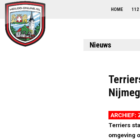
HOME
112
Nieuws
Terrier
Nijme
ARCHIEF: Z
Terriers st
omgeving o