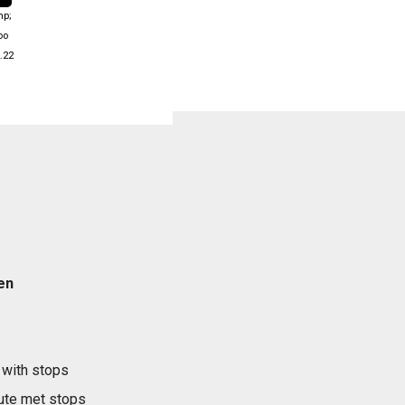
mp;
oo
.22
en
 with stops
ute met stops