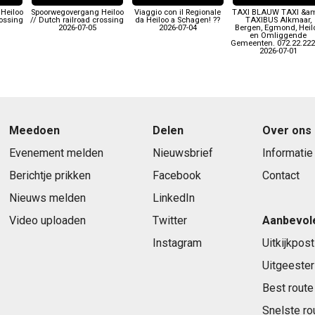
Heiloo
Spoorwegovergang Heiloo
Viaggio con il Regionale
TAXI BLAUW TAXI &a
rossing
// Dutch railroad crossing
da Heiloo a Schagen! ??
TAXIBUS Alkmaar,
2026-07-05
2026-07-04
Bergen, Egmond, Heil
en Omliggende
Gemeenten. 072.22.222
2026-07-01
Meedoen
Delen
Over ons
Evenement melden
Nieuwsbrief
Informatie
Berichtje prikken
Facebook
Contact
Nieuws melden
LinkedIn
Video uploaden
Twitter
Aanbevol
Instagram
Uitkijkpost
Uitgeester
Best route
Snelste ro