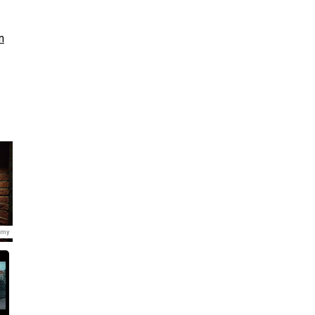
n
emy