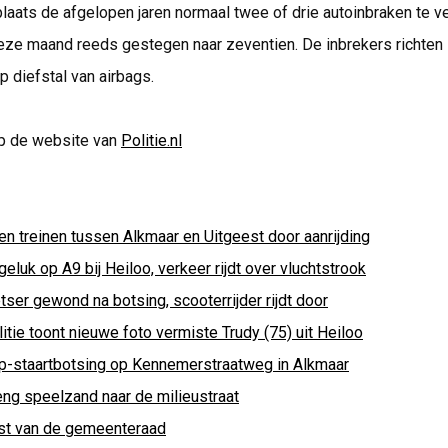
laats de afgelopen jaren normaal twee of drie autoinbraken te ve
deze maand reeds gestegen naar zeventien. De inbrekers richten 
p diefstal van airbags.
p de website van
Politie.nl
en treinen tussen Alkmaar en Uitgeest door aanrijding
eluk op A9 bij Heiloo, verkeer rijdt over vluchtstrook
tser gewond na botsing, scooterrijder rijdt door
itie toont nieuwe foto vermiste Trudy (75) uit Heiloo
p-staartbotsing op Kennemerstraatweg in Alkmaar
eng speelzand naar de milieustraat
st van de gemeenteraad