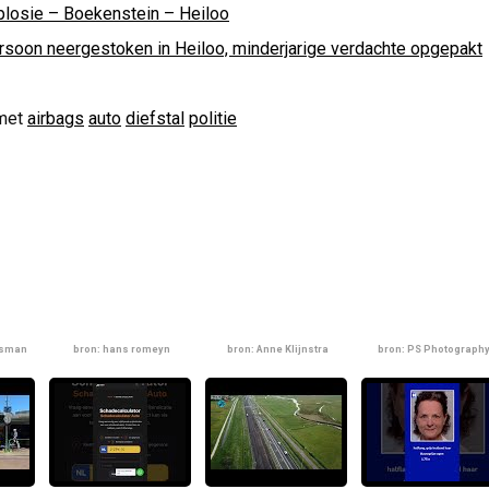
plosie – Boekenstein – Heiloo
rsoon neergestoken in Heiloo, minderjarige verdachte opgepakt
met
airbags
auto
diefstal
politie
lsman
bron: hans romeyn
bron: Anne Klijnstra
bron: PS Photograph