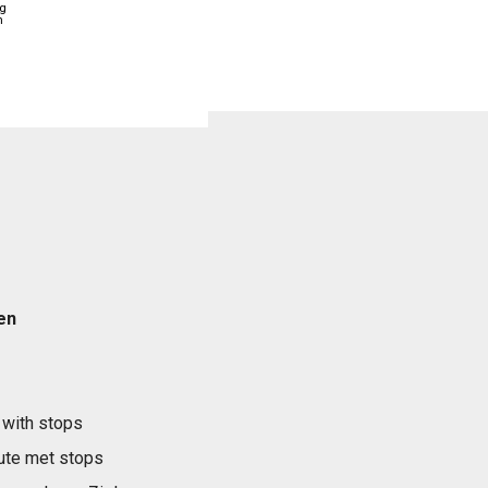
og
n
en
 with stops
ute met stops