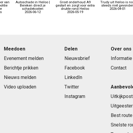
oor van
Autoschade in Heiloo |
Groot onderhoud A9
Trudy uit Heiloo is n
olitie
Bereken direct je
gestart en zorgt voor extra
steeds niet gevonde
le
schadekosten
drukte rond Heiloo
2026-04-01
;s
2026-06-12
2026-05-19
Meedoen
Delen
Over ons
Evenement melden
Nieuwsbrief
Informatie
Berichtje prikken
Facebook
Contact
Nieuws melden
LinkedIn
Video uploaden
Twitter
Aanbevol
Instagram
Uitkijkpost
Uitgeester
Best route
Snelste ro