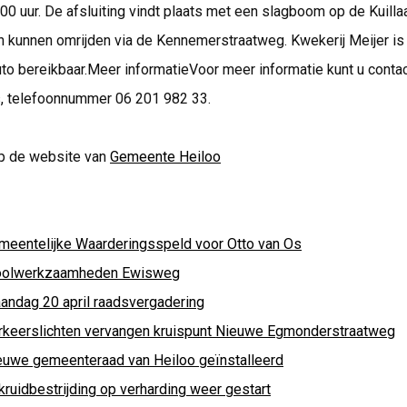
.00 uur. De afsluiting vindt plaats met een slagboom op de Kuilla
n kunnen omrijden via de Kennemerstraatweg. Kwekerij Meijer is
to bereikbaar.Meer informatieVoor meer informatie kunt u cont
, telefoonnummer 06 201 982 33.
p de website van
Gemeente Heiloo
meentelijke Waarderingsspeld voor Otto van Os
oolwerkzaamheden Ewisweg
andag 20 april raadsvergadering
rkeerslichten vervangen kruispunt Nieuwe Egmonderstraatweg
euwe gemeenteraad van Heiloo geïnstalleerd
kruidbestrijding op verharding weer gestart