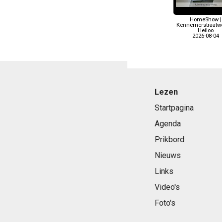
HomeShow |
Kennemerstraatw
Heiloo
2026-08-04
Lezen
Startpagina
Agenda
Prikbord
Nieuws
Links
Video's
Foto's