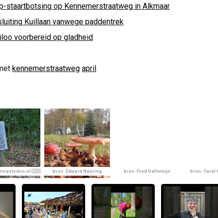
p-staartbotsing op Kennemerstraatweg in Alkmaar
sluiting Kuillaan vanwege paddentrek
iloo voorbereid op gladheid
met
kennemerstraatweg
april
mastodon.nl 🇺🇦
bron: Edward Neering
bron: Fred Dellemijn
bron: Carel