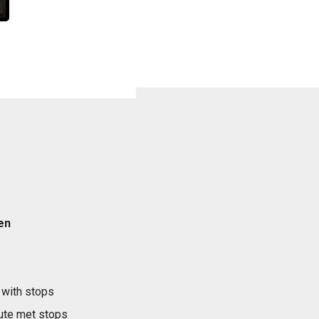
en
 with stops
ute met stops