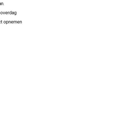
an.
 overdag
act opnemen