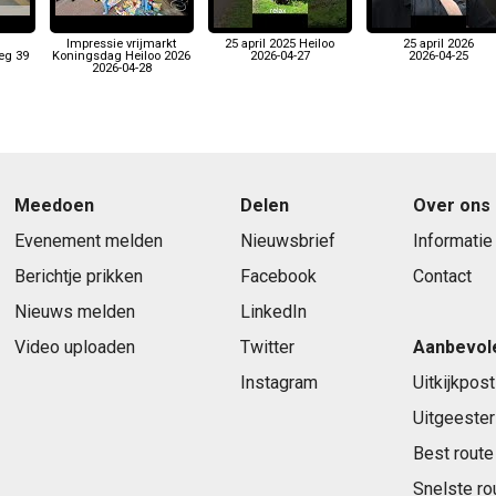
Impressie vrijmarkt
25 april 2025 Heiloo
25 april 2026
eg 39
Koningsdag Heiloo 2026
2026-04-27
2026-04-25
2026-04-28
Meedoen
Delen
Over ons
Evenement melden
Nieuwsbrief
Informatie
Berichtje prikken
Facebook
Contact
Nieuws melden
LinkedIn
Video uploaden
Twitter
Aanbevol
Instagram
Uitkijkpost
Uitgeester
Best route
Snelste ro