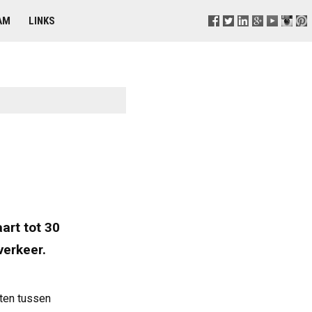
AM
LINKS
art tot 30
verkeer.
oten tussen