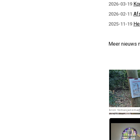
Ko
2026-03-19
Af
2026-02-11
He
2025-11-19
Meer nieuws 
bron: tomasjansma@