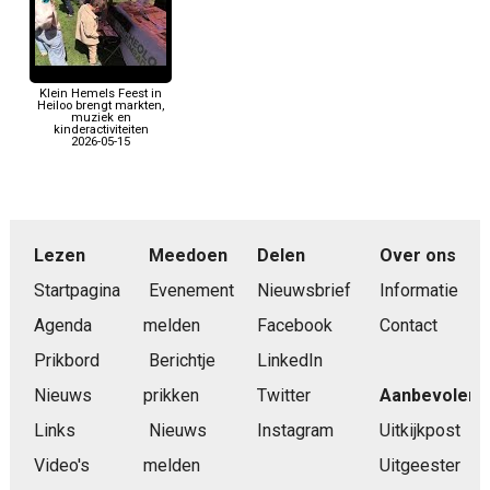
Klein Hemels Feest in
Heiloo brengt markten,
muziek en
kinderactiviteiten
2026-05-15
Lezen
Meedoen
Delen
Over ons
Startpagina
Evenement
Nieuwsbrief
Informatie
Agenda
melden
Facebook
Contact
Prikbord
Berichtje
LinkedIn
Nieuws
prikken
Twitter
Aanbevolen
Links
Nieuws
Instagram
Uitkijkpost
Video's
melden
Uitgeester