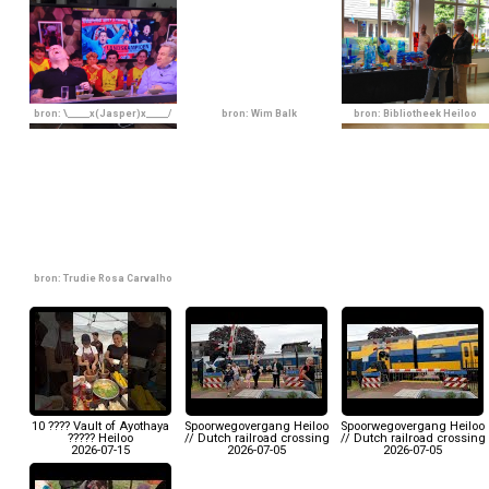
bron: \_____x(Jasper)x_____/
bron: Wim Balk
bron: Bibliotheek Heiloo
bron: Trudie Rosa Carvalho
10 ???? Vault of Ayothaya
Spoorwegovergang Heiloo
Spoorwegovergang Heiloo
????? Heiloo
// Dutch railroad crossing
// Dutch railroad crossing
2026-07-15
2026-07-05
2026-07-05