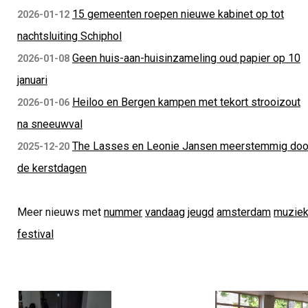
15 gemeenten roepen nieuwe kabinet op tot
2026-01-12
nachtsluiting Schiphol
Geen huis-aan-huisinzameling oud papier op 10
2026-01-08
januari
Heiloo en Bergen kampen met tekort strooizout
2026-01-06
na sneeuwval
The Lasses en Leonie Jansen meerstemmig doo
2025-12-20
de kerstdagen
Meer nieuws met
nummer
vandaag
jeugd
amsterdam
muzie
festival