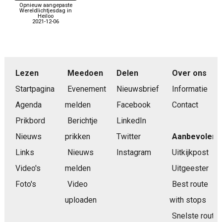
Opnieuw aangepaste
Wereldlichtjesdag in
Heiloo
2021-12-06
Lezen
Meedoen
Delen
Over ons
Startpagina
Evenement
Nieuwsbrief
Informatie
Agenda
melden
Facebook
Contact
Prikbord
Berichtje
LinkedIn
Nieuws
prikken
Twitter
Aanbevolen
Links
Nieuws
Instagram
Uitkijkpost
Video's
melden
Uitgeester
Foto's
Video
Best route
uploaden
with stops
Snelste route