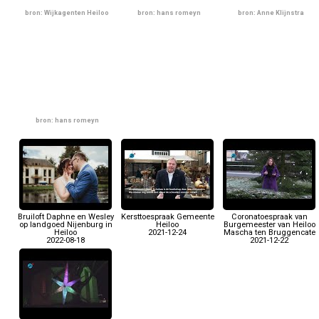
bron: Wijkagenten Heiloo
bron: hans romeyn
bron: Anne Klijnstra
bron: hans romeyn
Bruiloft Daphne en Wesley
Kersttoespraak Gemeente
Coronatoespraak van
op landgoed Nijenburg in
Heiloo
Burgemeester van Heiloo
Heiloo
2021-12-24
Mascha ten Bruggencate
2022-08-18
2021-12-22