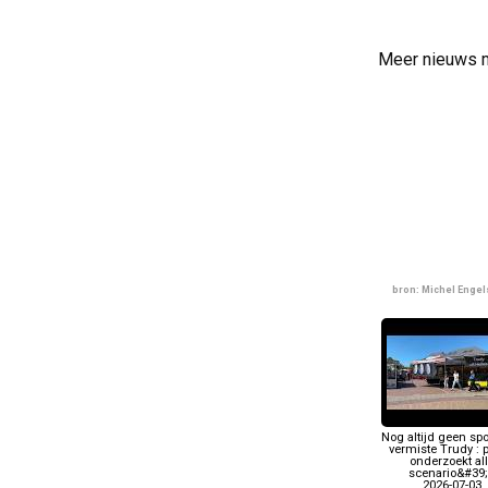
Meer nieuws 
bron: Michel Enge
Nog altijd geen sp
vermiste Trudy : p
onderzoekt al
scenario&#39
2026-07-03