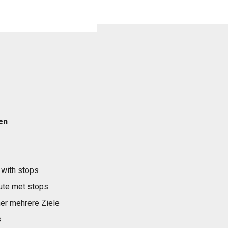
en
 with stops
ute met stops
er mehrere Ziele
s