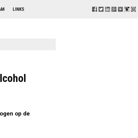
AM
LINKS
alcohol
logen op de