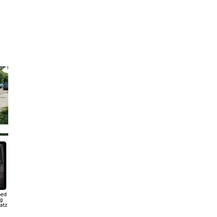
oed
g
atz