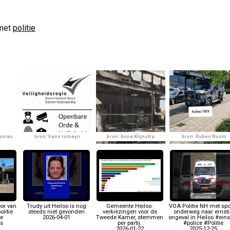
met
politie
lsman
bron: hans romeyn
bron: Anne Klijnstra
bron: Ruben Noom
oor van
Trudy uit Heiloo is nog
Gemeente Heiloo:
VOA Politie NH met sp
olitie
steeds niet gevonden
verkiezingen voor de
onderweg naar ernsti
le
2026-04-01
Tweede Kamer, stemmen
ongeval in Heiloo #eins
;s
per partij.
#police #Politie
2026-01-22
2025-12-25