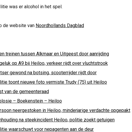
itie was er alcohol in het spel.
p de website van
Noordhollands Dagblad
en treinen tussen Alkmaar en Uitgeest door aanrijding
eluk op A9 bij Heiloo, verkeer rijdt over vluchtstrook
tser gewond na botsing, scooterrijder rijdt door
itie toont nieuwe foto vermiste Trudy (75) uit Heiloo
st van de gemeenteraad
plosie – Boekenstein – Heiloo
rsoon neergestoken in Heiloo, minderjarige verdachte opgepakt
nhouding na steekincident Heiloo, politie zoekt getuigen
litie waarschuwt voor nepagenten aan de deur