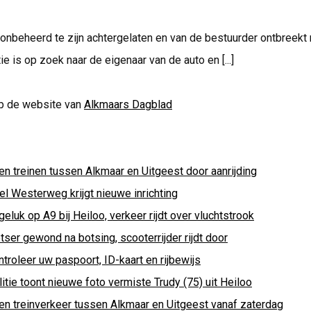
onbeheerd te zijn achtergelaten en van de bestuurder ontbreekt 
ie is op zoek naar de eigenaar van de auto en [...]
p de website van
Alkmaars Dagblad
en treinen tussen Alkmaar en Uitgeest door aanrijding
el Westerweg krijgt nieuwe inrichting
eluk op A9 bij Heiloo, verkeer rijdt over vluchtstrook
tser gewond na botsing, scooterrijder rijdt door
troleer uw paspoort, ID-kaart en rijbewijs
itie toont nieuwe foto vermiste Trudy (75) uit Heiloo
en treinverkeer tussen Alkmaar en Uitgeest vanaf zaterdag