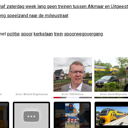
naf zaterdag week lang geen treinen tussen Alkmaar en Uitgeest
eng speelzand naar de milieustraat
met
politie
spoor
kerkelaan
trein
spoorwegovergang
am
bron: Michel Engelsman
bron: VVDHeiloo
bron: Anne Klijnstra