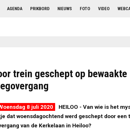
AGENDA
PRIKBORD
NIEUWS
FOTO
VIDEO
WEBC
oor trein geschept op bewaakte
egovergang
Woensdag 8 juli 2020
HEILOO - Van wie is het my
tje dat woensdagochtend werd geschept door een tr
ergang van de Kerkelaan in Heiloo?