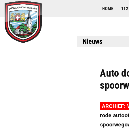
HOME
112
Nieuws
Auto d
spoorw
ARCHIEF: 
rode autoo
spoorwegov