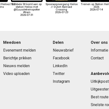
/Heiloo//SLT
Dubbele Slt komt aan op
Spoorwegovergang Heiloo
Treinen op Station Hei
Lens
station Heiloo met
// Dutch Railroad
2026
@Guusdetreinspotter
Crossing
2026-07-14
#train
2026-07-23
2026-07-31
Meedoen
Delen
Over ons
Evenement melden
Nieuwsbrief
Informatie
Berichtje prikken
Facebook
Contact
Nieuws melden
LinkedIn
Video uploaden
Twitter
Aanbevol
Instagram
Uitkijkpost
Uitgeester
Best route
Snelste ro