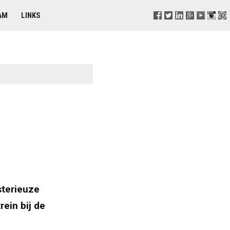
AM
LINKS
sterieuze
ein bij de