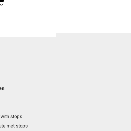
loo
en
 with stops
ute met stops